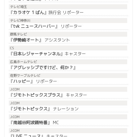
テレビ埼玉
『
カラオケ 1 ばん
』旅行会 リポーター
テレビ神奈川
『
tvk ニュースハーバー
』 リポーター
群馬テレビ
『
伊勢崎オート
』 アシスタント
CS
『
日本レジャーチャンネル
』キャスター
広島ホームテレビ
『
アグレッシブですけど、何か？
』
佐野ケーブルテレビ
『
ハッピー
』 リポーター
J:COM
『
ジモトトピックスプラス
』 キャスター
J:COM
『
ジモトトピックス
』 ナレーション
J:COM
『
南越谷阿波踊特番
』 MC
J:COM
『
LIVE ニュース
』 キャスター