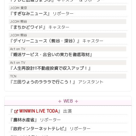
J:COM 東京
『
すぎなみニュース
』 リポーター
J:COM 熊谷
『
まちかどワイド
』 キャスター
J:COM 熊谷
『
デイリーニュース（熊谷・深谷）
』 キャスター
Act on TV
『
婚活サービス・出会いの実力を徹底取材
』
Act on TV
『
人生再設計!!不動産投資で収入アップ！
』
TCN
『
三田りょうのラララで行こう！
』 アシスタント
WEB
『
WINWIN LIVE TODA
』 出演
『
農林水産省
』 リポーター
『
政府インターネットテレビ
』 リポーター