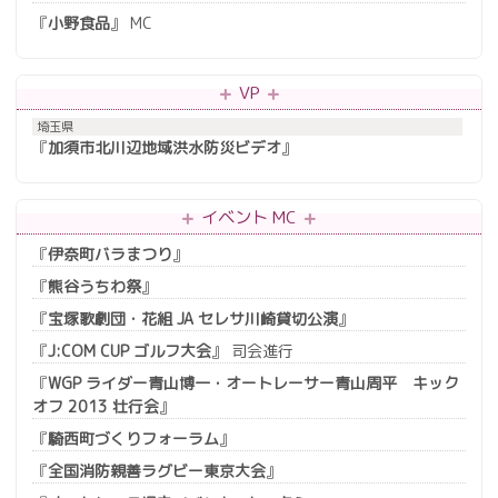
『
小野食品
』 MC
VP
埼玉県
『
加須市北川辺地域洪水防災ビデオ
』
イベント MC
『
伊奈町バラまつり
』
『
熊谷うちわ祭
』
『
宝塚歌劇団・花組 JA セレサ川崎貸切公演
』
『
J:COM CUP ゴルフ大会
』 司会進行
『
WGP ライダー青山博一・オートレーサー青山周平 キック
オフ 2013 壮行会
』
『
騎西町づくりフォーラム
』
『
全国消防親善ラグビー東京大会
』