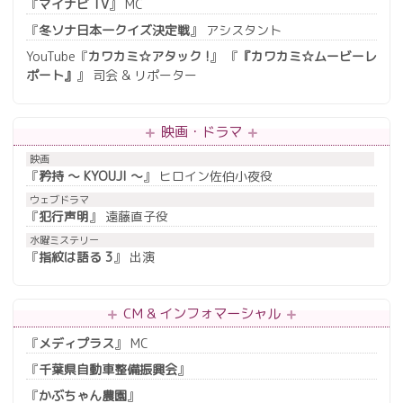
『
マイナビ TV
』 MC
『
冬ソナ日本一クイズ決定戦
』 アシスタント
YouTube『
カワカミ☆アタック !
』 『
『
カワカミ☆ムービーレ
ポート
』
』 司会 & リポーター
映画・ドラマ
映画
『
矜持 ～ KYOUJI ～
』 ヒロイン佐伯小夜役
ウェブドラマ
『
犯行声明
』 遠藤直子役
水曜ミステリー
『
指紋は語る 3
』 出演
CM & インフォマーシャル
『
メディプラス
』 MC
『
千葉県自動車整備振興会
』
『
かぶちゃん農園
』