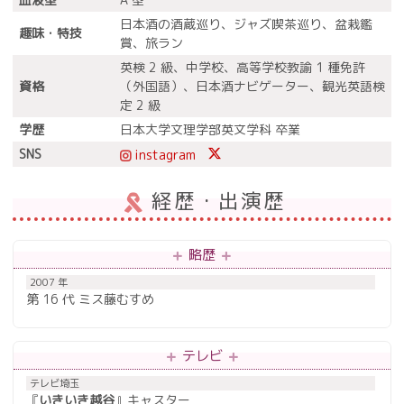
日本酒の酒蔵巡り、ジャズ喫茶巡り、盆栽鑑
趣味・特技
賞、旅ラン
英検 2 級、中学校、高等学校教諭 1 種免許
資格
（外国語）、日本酒ナビゲーター、観光英語検
定 2 級
学歴
日本大学文理学部英文学科 卒業
SNS
instagram
経歴・出演歴
略歴
2007 年
第 16 代 ミス藤むすめ
テレビ
テレビ埼玉
『
いきいき越谷
』キャスター