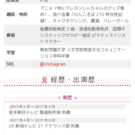
アニメ（特にクレヨンしんちゃんのグッズ集
趣味・特技
め）、食べる事（わんこそば 210 杯女性記
録）、キックボクシング、書道、バレーボール
秘書技能検定 2 級、普通自動車免許、国際ホ
資格
リスティックセラピー協会 ピラティスインス
トラクター
敬和学園大学 人文学部英語文化コミュニケー
学歴
ション学科卒業
SNS
Instagram
経歴・出演歴
略歴
2013 年 4 月 ～ 2017 年 3 月
岩手朝日テレビ 報道制作局 所属
2017 年 4 月 ～ 2021 年 6 月
UX 新潟テレビ 21 アナウンス部 所属