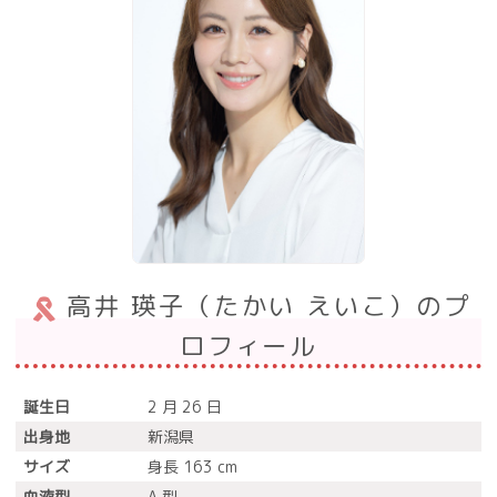
高井 瑛子（たかい えいこ）のプ
ロフィール
誕生日
2 月 26 日
出身地
新潟県
サイズ
身長 163 cm
血液型
A 型