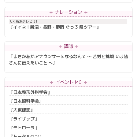
ナレーション
UX 新潟テレビ 21
『
イイネ ! 新潟・長野・静岡 ぐっ 3 県ツアー
』
講師
『
まさか私がアナウンサーになるなんて 〜 苦労と挑戦 いま皆
さんに伝えたいこと 〜
』
イベント MC
『
日本整形外科学会
』
『
日本眼科学会
』
『
大東建託
』
『
ライザップ
』
『
モトローラ
』
『
トータルワン
』